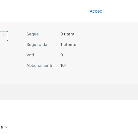
Accedi
Seguito da una persona
Segue
0 utenti
Seguito da
1 utente
Voti
0
Abbonamenti
101
nte