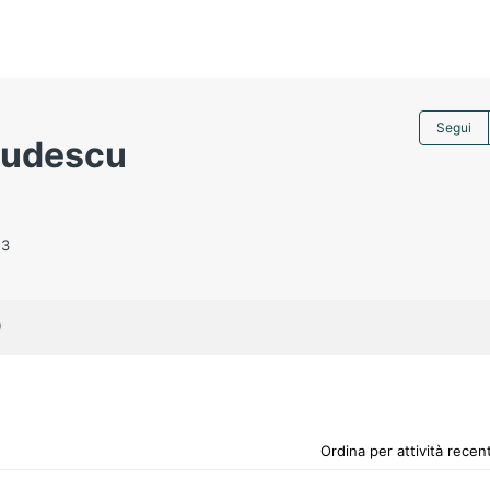
Segui
Budescu
23
)
Ordina per attività rece