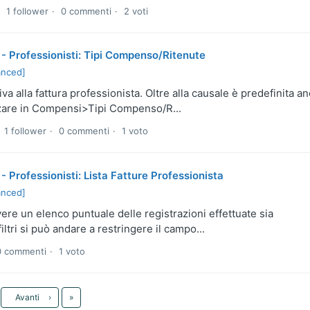
1 follower
0 commenti
2 voti
 - Professionisti: Tipi Compenso/Ritenute
anced]
iva alla fattura professionista. Oltre alla causale è predefinita a
zzare in Compensi>Tipi Compenso/R...
1 follower
0 commenti
1 voto
 Professionisti: Lista Fatture Professionista
anced]
vere un elenco puntuale delle registrazioni effettuate sia
iltri si può andare a restringere il campo...
0 commenti
1 voto
Ultima
Avanti
›
»