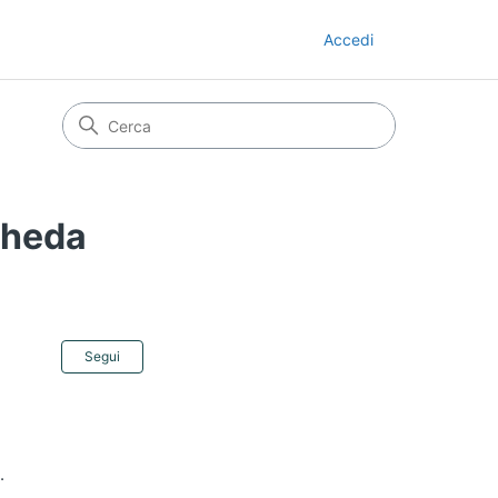
Accedi
cheda
Non ancora seguito da nessuno
Segui
.