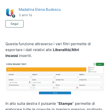
Madalina Elena Budescu
3 anni fa
Non ancora seguito da nessuno
Segui
Questa funzione attraverso i vari filtri permette di
esportare i dati relativi alle
Liberalità/Altri
incassi
inseriti.
In alto sulla destra il pulsante “
Stampe
” permette di
elaborare tutte le ricevute in maniera massiva, piuttosto